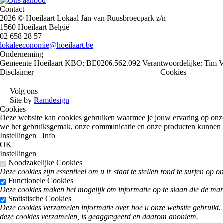
Contact
2026 © Hoeilaart Lokaal
Jan van Ruusbroecpark z/n
1560 Hoeilaart België
02 658 28 57
lokaleeconomie@hoeilaart.be
Onderneming
Gemeente Hoeilaart
KBO: BE0206.562.092
Verantwoordelijke: Tim 
Disclaimer
Privacy policy
Algemene voorwaarden
Cookies
Volg ons
Site by
Ramdesign
Cookies
Deze website kan cookies gebruiken waarmee je jouw ervaring op onze si
we het gebruiksgemak, onze communicatie en onze producten kunnen 
Instellingen
Info
OK
Instellingen
Noodzakelijke Cookies
Deze cookies zijn essentieel om u in staat te stellen rond te surfen op o
Functionele Cookies
Deze cookies maken het mogelijk om informatie op te slaan die de manie
Statistische Cookies
Deze cookies verzamelen informatie over hoe u onze website gebruikt. 
deze cookies verzamelen, is geaggregeerd en daarom anoniem.