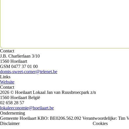
Contact
J.B. Charlierlaan 3/10
1560 Hoeilaart
GSM 0477 37 01 00
domis-sweet-corner@telenet.be
Links
Website
Contact
2026 © Hoeilaart Lokaal
Jan van Ruusbroecpark z/n
1560 Hoeilaart België
02 658 28 57
lokaleeconomie@hoeilaart.be
Onderneming
Gemeente Hoeilaart
KBO: BE0206.562.092
Verantwoordelijke: Tim 
Disclaimer
Privacy policy
Algemene voorwaarden
Cookies