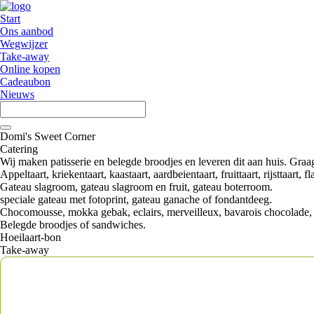
Start
Ons aanbod
Wegwijzer
Take-away
Online kopen
Cadeaubon
Nieuws
Domi's Sweet Corner
Catering
Wij maken patisserie en belegde broodjes en leveren dit aan huis. Gra
Appeltaart, kriekentaart, kaastaart, aardbeientaart, fruittaart, rijsttaart, fl
Gateau slagroom, gateau slagroom en fruit, gateau boterroom.
speciale gateau met fotoprint, gateau ganache of fondantdeeg.
Chocomousse, mokka gebak, eclairs, merveilleux, bavarois chocolade, ba
Belegde broodjes of sandwiches.
Hoeilaart-bon
Take-away