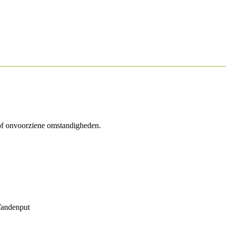
 of onvoorziene omstandigheden.
Vandenput
Retourbeleid