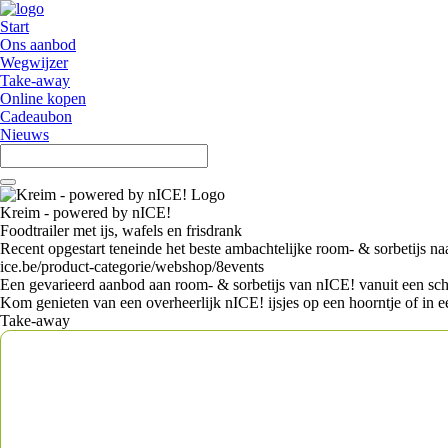
Start
Ons aanbod
Wegwijzer
Take-away
Online kopen
Cadeaubon
Nieuws
Kreim - powered by nICE!
Foodtrailer met ijs, wafels en frisdrank
Recent opgestart teneinde het beste ambachtelijke room- & sorbetijs naa
ice.be/product-categorie/webshop/8events
Een gevarieerd aanbod aan room- & sorbetijs van nICE! vanuit een schatt
Kom genieten van een overheerlijk nICE! ijsjes op een hoorntje of in e
Take-away