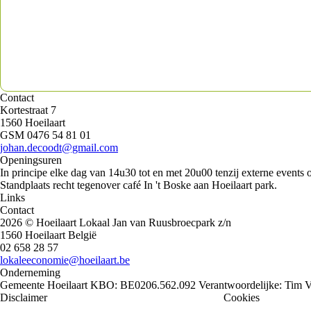
Contact
Kortestraat 7
1560 Hoeilaart
GSM 0476 54 81 01
johan.decoodt@gmail.com
Openingsuren
In principe elke dag van 14u30 tot en met 20u00 tenzij externe events
Standplaats recht tegenover café In 't Boske aan Hoeilaart park.
Links
Contact
2026 © Hoeilaart Lokaal
Jan van Ruusbroecpark z/n
1560 Hoeilaart België
02 658 28 57
lokaleeconomie@hoeilaart.be
Onderneming
Gemeente Hoeilaart
KBO: BE0206.562.092
Verantwoordelijke: Tim 
Disclaimer
Privacy policy
Algemene voorwaarden
Cookies